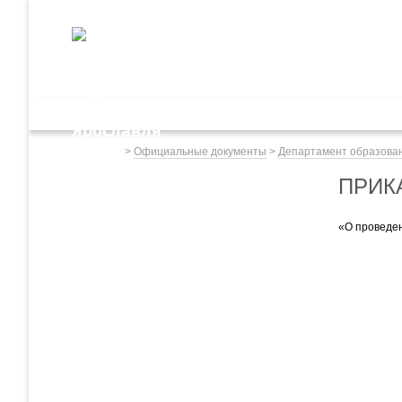
ДЕПАРТАМЕНТ ОБРАЗОВАНИЯ
мэрии города Ярославля
Дошкольное обр
Весь сайт
>
Официальные документы
>
Департамент образован
ПРИКА
«О проведен