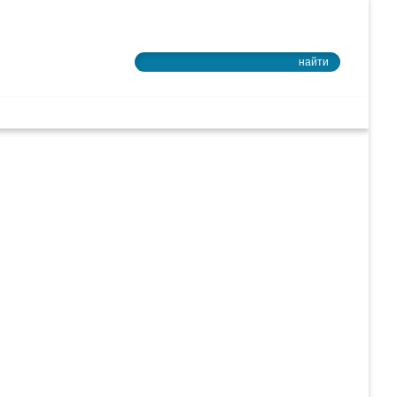
Войти в почту
найти
ное образование