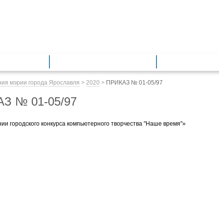
азование
Общее образование
Дополнитель
ия мэрии города Ярославля
>
2020
>
ПРИКАЗ № 01-05/97
З № 01-05/97
ии городского конкурса компьютерного творчества "Наше время"»