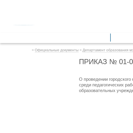
ДЕПАРТАМЕНТ ОБРАЗОВАНИЯ
мэрии города Ярославля
Дошкольное образование
Обще
Весь сайт
>
Официальные документы
>
Департамент образования м
ПРИКАЗ № 01-0
О проведении городского
среди педагогических ра
образовательных учрежд