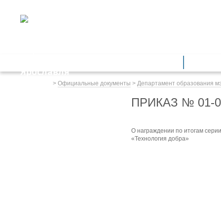
ДЕПАРТАМЕНТ ОБРАЗОВАНИЯ
мэрии города Ярославля
Дошкольное образование
Обще
Весь сайт
>
Официальные документы
>
Департамент образования м
ПРИКАЗ № 01-0
О награждении по итогам сери
«Технология добра»