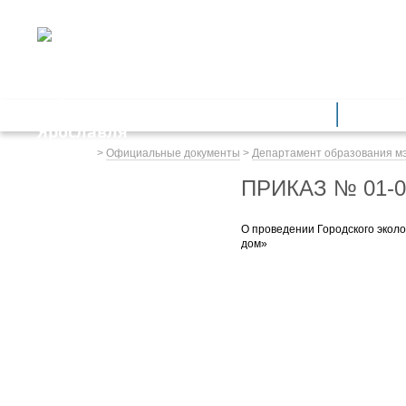
ДЕПАРТАМЕНТ ОБРАЗОВАНИЯ
мэрии города Ярославля
Дошкольное образование
Обще
Весь сайт
>
Официальные документы
>
Департамент образования м
ПРИКАЗ № 01-0
О проведении Городского экол
дом»