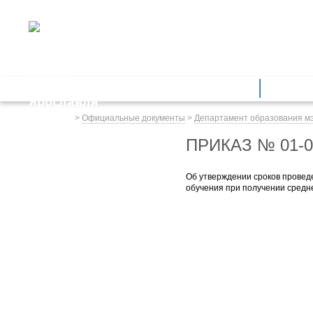
ДЕПАРТАМЕНТ ОБРАЗОВАНИЯ
мэрии города Ярославля
Дошкольное образование
Обще
Весь сайт
>
Официальные документы
>
Департамент образования м
ПРИКАЗ № 01-0
Об утверждении сроков провед
обучения
при получении средн