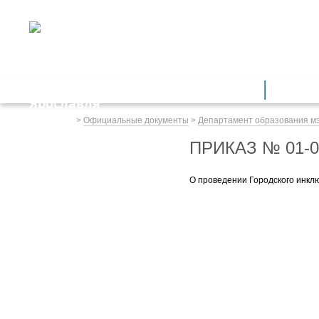
ДЕПАРТАМЕНТ ОБРАЗОВАНИЯ
мэрии города Ярославля
Дошкольное образование
Обще
Весь сайт
>
Официальные документы
>
Департамент образования м
ПРИКАЗ № 01-0
О проведении Городского инкл