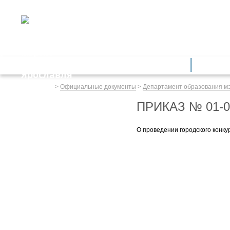
ДЕПАРТАМЕНТ ОБРАЗОВАНИЯ
мэрии города Ярославля
Дошкольное образование
Обще
Весь сайт
>
Официальные документы
>
Департамент образования м
ПРИКАЗ № 01-0
О проведении городского конк