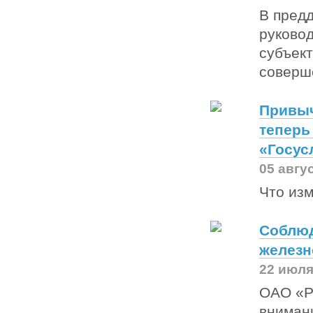
В предд
руковод
субъек
соверше
Привыч
теперь
«Госус
05 авгу
Что из
Соблюд
железн
22 июля
ОАО «Р
вниман