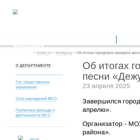
ДЕПАРТАМЕНТ ОБРАЗОВАНИЯ
мэрии города Ярославля
Дошкольное образование
Обще
Весь сайт
>
Новости
>
Конкурсы
>
Об итогах городского конкурса ав
Об итогах г
О ДЕПАРТАМЕНТЕ
песни «Деж
Гос. общественное
23 апреля 2025
управление
Сеть учреждений МСО
Завершился город
апрелю».
Публичные доклады о
деятельности МСО
Организатор - МО
района».