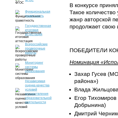
ФГОС
В конкурсе принял
Такое количество 
Функциональная
грамотность
жанр авторской п
продолжает свою 
Государственная
итоговая
аттестация
Всероссийские
проверочные
ПОБЕДИТЕЛИ КО
работы
Номинация «Испо
Мониторинг
системы
образования
Захар Гусев (МО
района»)
Независимая
оценка качества
Влада Жильцова
условий
осуществления
Егор Тихомиров 
образовательной
деятельности
Добрынина)
Дмитрий Чернико