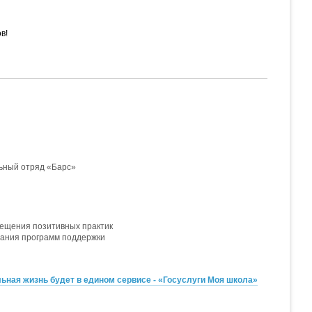
ов!
льный отряд «Барс»
свещения позитивных практик
вания программ поддержки
ная жизнь будет в едином сервисе - «Госуслуги Моя школа»