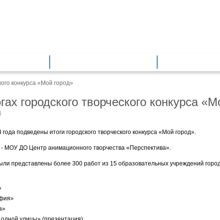
азование
Общее образование
Дополнитель
кого конкурса «Мой город»
гах городского творческого конкурса «М
4
 года подведены итоги городского творческого конкурса «Мой город».
 - МОУ ДО Центр анимационного творчества «Перспектива».
были представлены более 300 работ из 15 образовательных учреждений горо
»
фия»
а»
 одной улицы» (презентация).