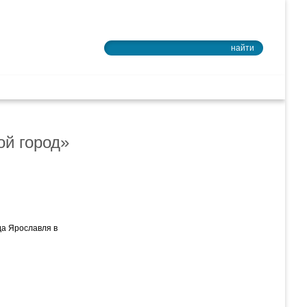
Войти в почту
найти
ное образование
ой город»
да Ярославля в