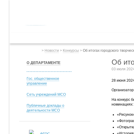
ДЕПАРТАМЕНТ ОБРАЗОВАНИЯ
мэрии города Ярославля
Дошкольное обр
Весь сайт
>
Новости
>
Конкурсы
>
Об итогах городского творчес
Об ито
О ДЕПАРТАМЕНТЕ
03 июля 202
Гос. общественное
28 июня 2024
управление
Организатор
Сеть учреждений МСО
На конкурс 
номинациях:
Публичные доклады о
деятельности МСО
«Рисунок
«Фотогра
«Открытк
«История