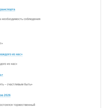
транспорта
а необходимость соблюдения
т»
каждого из нас»
дого из нас»
ь»
ить – счастливым быть»
ов 2026
 состоялся торжественный