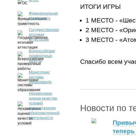
ФГОС
ИТОГИ ИГРЫ
Функциональная
грамотность
1 МЕСТО - «Ше
2 МЕСТО - «Ор
Государственная
итоговая
3 МЕСТО - «Ат
аттестация
Всероссийские
проверочные
Спасибо всем уча
работы
Мониторинг
системы
образования
Независимая
оценка качества
условий
Новости по т
осуществления
образовательной
деятельности
Привыч
теперь