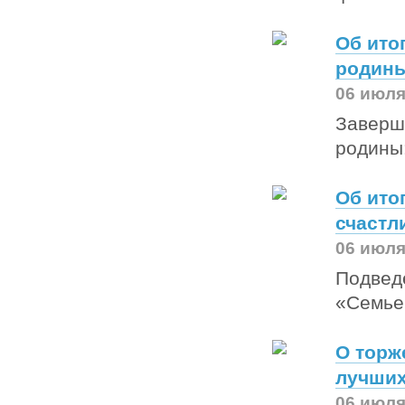
Об ито
родины
06 июля
Заверш
родины:
Об ито
счастл
06 июля
Подведе
«Семье
О торж
лучших
06 июля