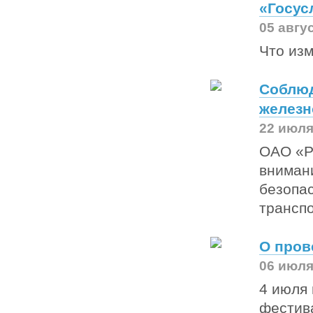
«Госус
05 авгу
Что из
Соблюд
железн
22 июля
ОАО «Р
вниман
безопа
трансп
О пров
06 июля
4 июля 
фестив