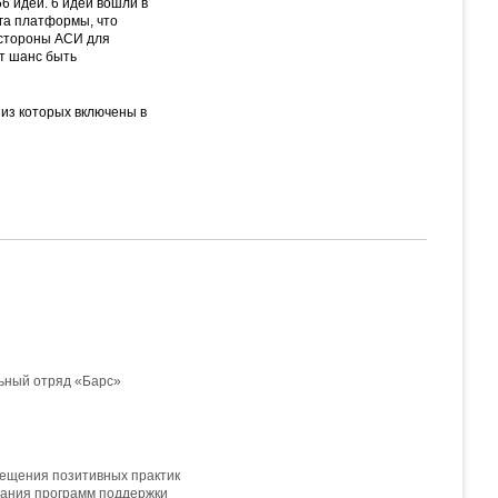
6 идей. 6 идей вошли в
га платформы, что
 стороны АСИ для
т шанс быть
 из которых включены в
льный отряд «Барс»
свещения позитивных практик
вания программ поддержки