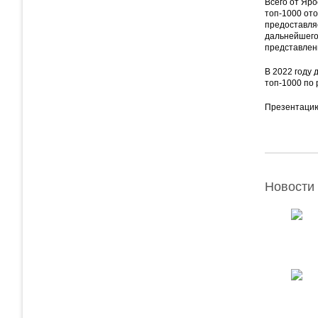
Всего от Яро
топ-1000 от
предоставля
дальнейшего
представлен
В 2022 году 
топ-1000 по 
Презентаци
Новости 