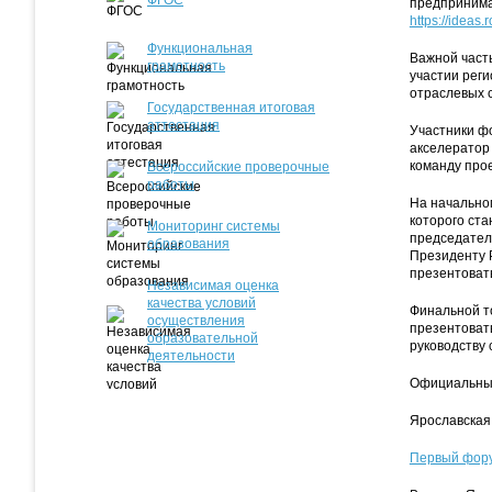
ФГОС
предпринима
https://ideas.
Функциональная
Важной част
грамотность
участии рег
отраслевых 
Государственная итоговая
аттестация
Участники фо
акселератор
команду прое
Всероссийские проверочные
работы
На начально
которого ста
Мониторинг системы
председател
образования
Президенту Р
презентовать
Независимая оценка
качества условий
Финальной т
осуществления
презентовать
образовательной
руководству 
деятельности
Официальны
Ярославская 
Первый фор