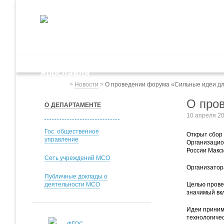
ДЕПАРТАМЕНТ ОБРАЗОВАНИЯ
мэрии города Ярославля
Дошкольное обр
Весь сайт
>
Новости
>
О проведении форума «Сильные идеи дл
О про
О ДЕПАРТАМЕНТЕ
10 апреля 2
Гос. общественное
Открыт сбор
управление
Организацио
России Макс
Сеть учреждений МСО
Организатор
Публичные доклады о
деятельности МСО
Целью прове
значимый вкл
Идеи приним
технологиче