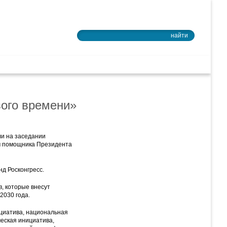
Войти в почту
найти
ное образование
ого времени»
ли на заседании
ом помощника Президента
д Росконгресс.
, которые внесут
2030 года.
циатива, национальная
еская инициатива,