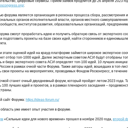
тельство, цифровые сервисы. Прием заявок продлится до 26 апреля 2023 г
roscongress.org/
.
ью форума является организация в регионах процесса сбора, рассмотрения 
иональных органов исполнительной власти, органов местного самоуправлени
сообществ, институтов развития, образовательных организаций, предприним
рума смогут проработать идею и получить обратную связь от экспертного со
 и подготовить проекты на базе своих идей, найти сторонников и единомышл
кта.
м этапе оценкой идей на крауд-платформе займется широкое экспертное со
нет отбор топ-1000 идей. Далее экспертным советом АСИ будут отобраны топ-
ь и бюро экспертного совета АСИ определят топ-100 идей. 10 лучших инициа
оссии в рамках очной части Форума. Также авторы идей, вошедших в топ-лис
 свои проекты на мероприятиях, проводимых Фондом Росконгресс, в течение 
очкой станет очный двухдневный форум, который пройдет летом 2023 года. Т
 100 лучших идей и проектов, а в рамках пленарного заседания – продемонс
страны.
й сайт Форума:
https://ideas-forum.ru/
область уже имеет опыт участия в форуме.
ум
«Сильные идеи для нового времени» прошел в ноябре 2020 года,
второй 