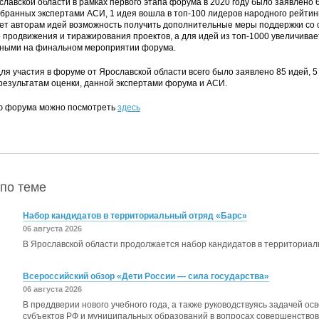
славской области в рамках первого этапа форума в 2020 году было заявлено 6
обранных экспертами АСИ, 1 идея вошла в топ-100 лидеров народного рейтин
ет авторам идей возможность получить дополнительные меры поддержки со
 продвижения и тиражирования проектов, а для идей из топ-1000 увеличивае
ными на финальном мероприятии форума.
для участия в форуме от Ярославской области всего было заявлено 85 идей, 5
результатам оценки, данной экспертами форума и АСИ.
ю форума можно посмотреть
здесь
по теме
Набор кандидатов в территориальный отряд «Барс»
06 августа 2026
В Ярославской области продолжается набор кандидатов в территориа
Всероссийский обзор «Дети России — сила государства»
06 августа 2026
В преддверии нового учебного года, а также руководствуясь задачей о
субъектов РФ и муниципальных образований в вопросах совершенство