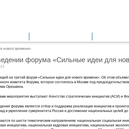
азование
Общее образование
Дополнитель
я нового времени»
ведении форума «Сильные идеи для нов
023
 идей на третий форум «Сильные идеи для нового времени». Об этом объяви
нного комитета Форума, которое состоялось в Москве под председательств
има Орешкина.
ами мероприятия выступают Агентство стратегических инициатив (АСИ) и Фон
дения форума является отбор и поддержка реализации инициатив и проектов
ад в укрепление суверенитета России и достижение национальных целей до 
аются по шести тематическим направлениям: национальная социальная ини
ская инициатива, национальная кадровая инициатива, национальная экологич