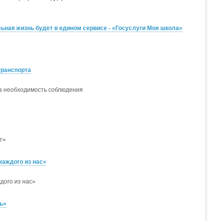
ная жизнь будет в едином сервисе - «Госуслуги Моя школа»
транспорта
а необходимость соблюдения
т»
каждого из нас»
дого из нас»
ь»