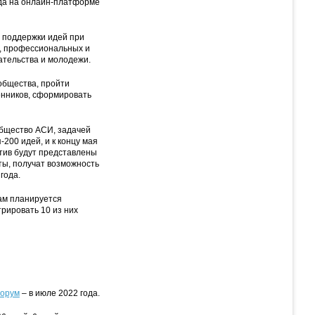
ода на онлайн-платформе
и поддержки идей при
я, профессиональных и
ательства и молодежи.
общества, пройти
енников, сформировать
общество АСИ, задачей
200 идей, и к концу мая
тив будут представлены
ты, получат возможность
года.
ам планируется
трировать 10 из них
форум
– в июле 2022 года.