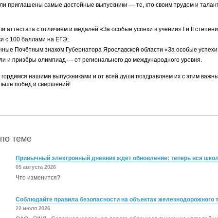
ли приглашены самые достойные выпускники — те, кто своим трудом и тала
и аттестата с отличием и медалей «За особые успехи в учении» I и II степени
и с 100 баллами на ЕГЭ;
нные Почётным знаком Губернатора Ярославской области «За особые успехи 
ли и призёры олимпиад — от регионального до международного уровня.
 гордимся нашими выпускниками и от всей души поздравляем их с этим важны
льше побед и свершений!
по теме
Привычный электронный дневник ждёт обновление: теперь вся школь
05 августа 2026
Что изменится?
Соблюдайте правила безопасности на объектах железнодорожного 
22 июля 2026