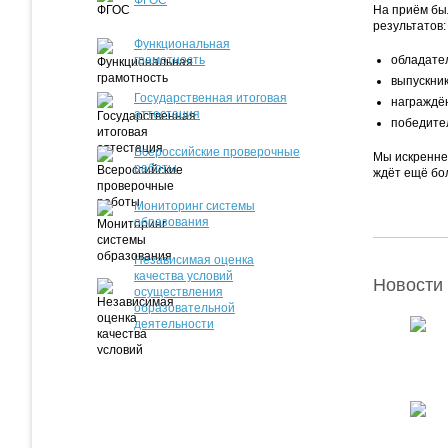
ФГОС
На приём бы
результатов:
Функциональная
грамотность
обладател
выпускник
Государственная итоговая
награждё
аттестация
победите
Всероссийские проверочные
Мы искренне
работы
ждёт ещё бо
Мониторинг системы
образования
Независимая оценка
качества условий
Новости 
осуществления
образовательной
деятельности