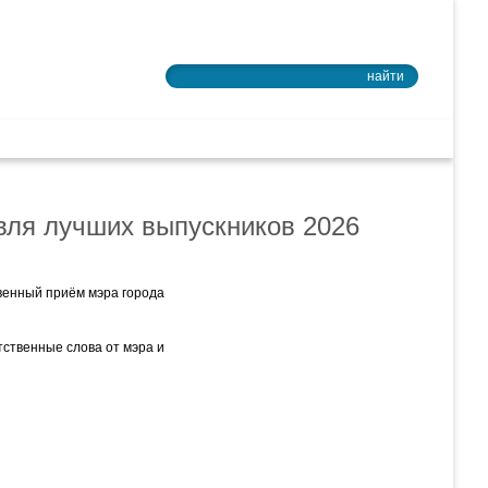
Войти в почту
найти
ное образование
вля лучших выпускников 2026
венный приём мэра города
ственные слова от мэра и