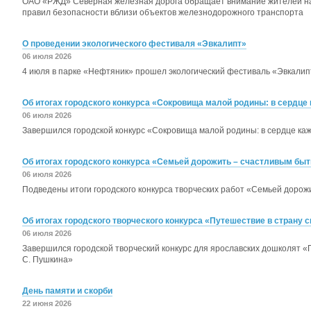
ОАО «РЖД» Северная железная дорога обращает внимание жителей н
правил безопасности вблизи объектов железнодорожного транспорта
О проведении экологического фестиваля «Эвкалипт»
06 июля 2026
4 июля в парке «Нефтяник» прошел экологический фестиваль «Эвкалип
Об итогах городского конкурса «Сокровища малой родины: в сердце 
06 июля 2026
Завершился городской конкурс «Сокровища малой родины: в сердце каж
Об итогах городского конкурса «Семьей дорожить – счастливым быт
06 июля 2026
Подведены итоги городского конкурса творческих работ «Семьей дорож
Об итогах городского творческого конкурса «Путешествие в страну с
06 июля 2026
Завершился городской творческий конкурс для ярославских дошколят «П
С. Пушкина»
День памяти и скорби
22 июня 2026