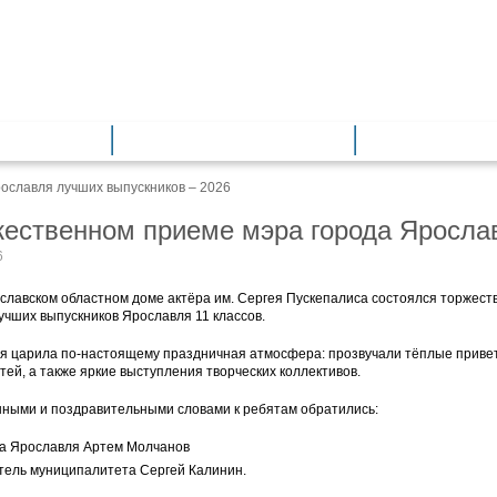
азование
Общее образование
Дополнитель
ославля лучших выпускников – 2026
жественном приеме мэра города Яросла
6
ославском областном доме актёра им. Сергея Пускепалиса состоялся торжест
учших выпускников Ярославля 11 классов.
ня царила по-настоящему праздничная атмосфера: прозвучали тёплые привет
тей, а также яркие выступления творческих коллективов.
нными и поздравительными словами к ребятам обратились:
да Ярославля Артем Молчанов
тель муниципалитета Сергей Калинин.