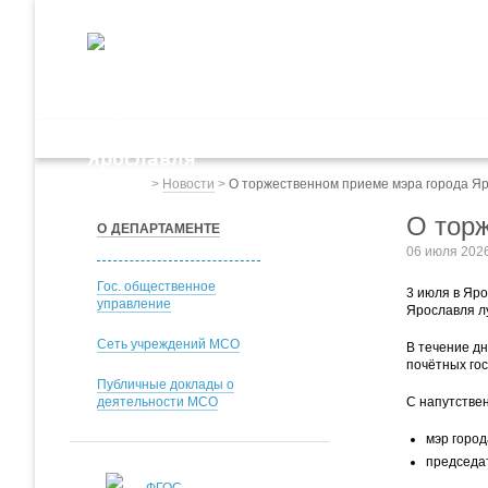
ДЕПАРТАМЕНТ ОБРАЗОВАНИЯ
мэрии города Ярославля
Дошкольное обр
Весь сайт
>
Новости
>
О торжественном приеме мэра города Яр
О тор
О ДЕПАРТАМЕНТЕ
06 июля 202
Гос. общественное
3 июля в Яр
управление
Ярославля л
Сеть учреждений МСО
В течение д
почётных гос
Публичные доклады о
деятельности МСО
С напутстве
мэр горо
председа