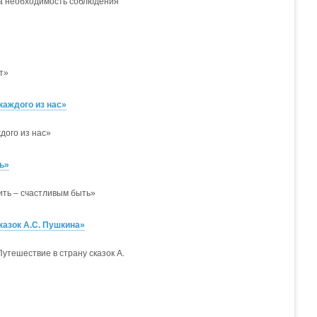
а необходимость соблюдения
т»
каждого из нас»
дого из нас»
ь»
ить – счастливым быть»
казок А.С. Пушкина»
утешествие в страну сказок А.