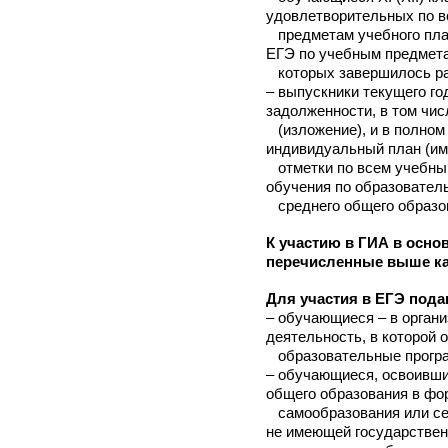
удовлетворительных по 
предметам учебного план
ЕГЭ по учебным предмета
которых завершилось ра
– выпускники текущего г
задолженности, в том чис
(изложение), и в полном
индивидуальный план (и
отметки по всем учебным
обучения по образовател
среднего общего образов
К участию в ГИА в осно
перечисленные выше ка
Для участия в ЕГЭ пода
– обучающиеся – в орга
деятельность, в которой 
образовательные програ
– обучающиеся, освоивши
общего образования в фо
самообразования или се
не имеющей государстве