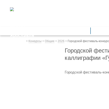
ДЕПАРТАМЕНТ ОБРАЗОВАНИЯ
мэрии города Ярославля
Дошкольное образование
Обще
Весь сайт
>
Конкурсы
>
Общие
>
2026
>
Городской фестиваль-конкур
Городской фест
каллиграфии «Г
Городской фестиваль-кон