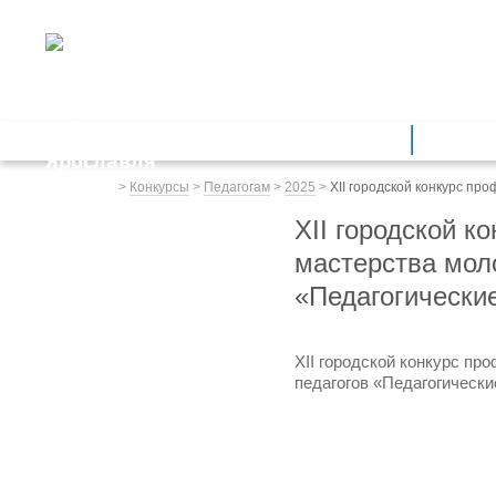
ДЕПАРТАМЕНТ ОБРАЗОВАНИЯ
мэрии города Ярославля
Дошкольное образование
Обще
Весь сайт
>
Конкурсы
>
Педагогам
>
2025
>
XII городской конкурс п
XII городской к
мастерства мол
«Педагогически
XII городской конкурс п
педагогов «Педагогическ