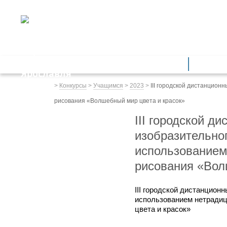
ДЕПАРТАМЕНТ ОБРАЗОВАНИЯ
мэрии города Ярославля
Дошкольное образование
Обще
Весь сайт
>
Конкурсы
>
Учащимся
>
2023
>
III городской дистанцион
рисования «Волшебный мир цвета и красок»
III городской д
изобразительног
использованием
рисования «Вол
III городской дистанцион
использованием нетради
цвета и красок»