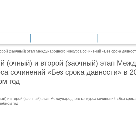
азование
Общее образование
Дополнитель
орой (заочный) этап Международного конкурса сочинений «Без срока давност
й (очный) и второй (заочный) этап Меж
рса сочинений «Без срока давности» в 2
ом год
ый) и второй (заочный) этап Международного конкурса сочинений «Без срока
чебном год