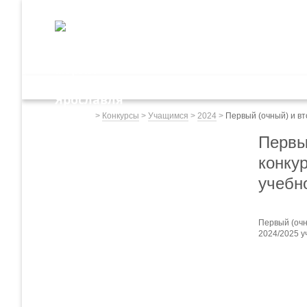
ДЕПАРТАМЕНТ ОБРАЗОВАНИЯ
мэрии города Ярославля
Дошкольное обр
Весь сайт
>
Конкурсы
>
Учащимся
>
2024
>
Первый (очный) и вт
Первы
конку
учебн
Первый (очн
2024/2025 у