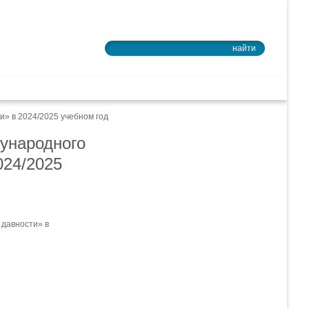
Войти в почту
найти
ное образование
и» в 2024/2025 учебном год
дународного
024/2025
 давности» в