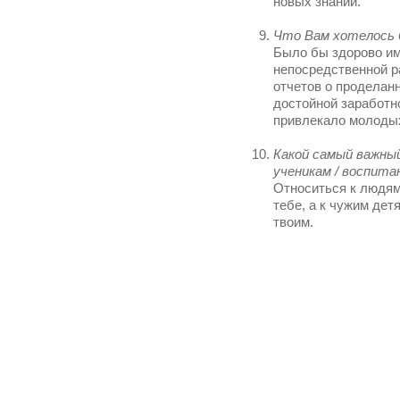
новых знаний.
Что Вам хотелось 
Было бы здорово и
непосредственной р
отчетов о проделанн
достойной заработн
привлекало молодых
Какой самый важный
ученикам / воспита
Относиться к людям 
тебе, а к чужим дет
твоим.