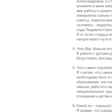
Александровна, и с
вложили в меня нев
мир работы в дошко
невероятно сильно 
советы, помогла мне
человека – педагог
сада Людмила Сергее
Я от всего сердца е
начале моего пути 
Что Вас больше вс
В работе с детьми 
безусловно, восхищ
Что самое трудное
Я считаю, что самое
необходимо быть в 
образования, посто
навыки, работать н
эмоциональных срыв
отношения к детям 
Какой он – хороший
Я думаю, что хорош