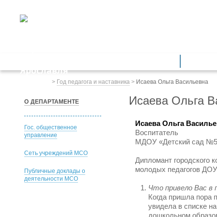
ДЕПАРТАМЕНТ ОБРАЗОВАНИЯ
мэрии города Ярославля
Дошкольное образование
Обще
Весь сайт
>
Год педагога и наставника
>
Исаева Ольга Васильевна
Исаева Ольга В
О ДЕПАРТАМЕНТЕ
Исаева Ольга Василь
Гос. общественное
Воспитатель
управление
МДОУ «Детский сад №
Сеть учреждений МСО
Дипломант городского 
молодых педагогов ДОУ
Публичные доклады о
деятельности МСО
Что привело Вас в
Когда пришла пора 
увидела в списке н
дошкольном образова