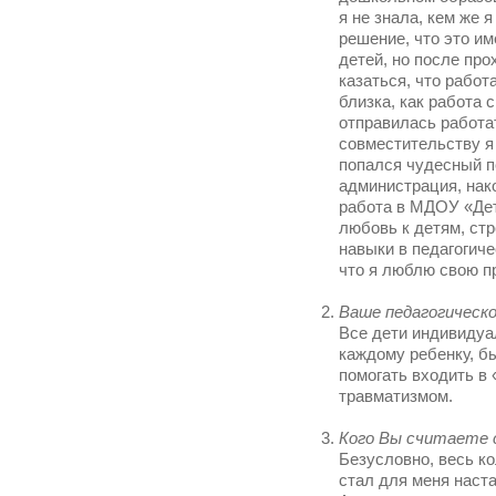
я не знала, кем же 
решение, что это им
детей, но после пр
казаться, что работ
близка, как работа 
отправилась работат
совместительству я 
попался чудесный п
администрация, нак
работа в МДОУ «Дет
любовь к детям, стр
навыки в педагогиче
что я люблю свою п
Ваше педагогическо
Все дети индивидуа
каждому ребенку, б
помогать входить 
травматизмом.
Кого Вы считаете 
Безусловно, весь ко
стал для меня наст