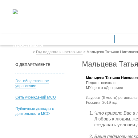
ДЕПАРТАМЕНТ ОБРАЗОВАНИЯ
мэрии города Ярославля
Дошкольное образование
Обще
Весь сайт
>
Год педагога и наставника
>
Мальцева Татьяна Николаев
Мальцева Татья
О ДЕПАРТАМЕНТЕ
Мальцева Татьяна Николае
Гос. общественное
Педагог-психолог
управление
МУ центр «Доверие»
Сеть учреждений МСО
Лауреат (II место) региональ
России», 2019 год
Публичные доклады о
Что привело Вас в
деятельности МСО
Любовь к людям, же
создавать условия д
Ваше педагогическо