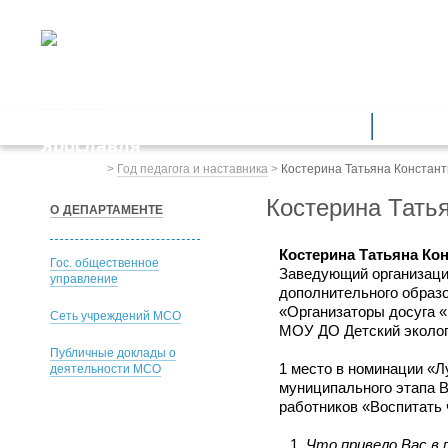
ДЕПАРТАМЕНТ ОБРАЗОВАНИЯ
мэрии города Ярославля
Дошкольное образование
Обще
Весь сайт
>
Год педагога и наставника
>
Костерина Татьяна Констан
Костерина Тать
О ДЕПАРТАМЕНТЕ
Костерина Татьяна Ко
Гос. общественное
Заведующий организацио
управление
дополнительного образ
«Организаторы досуга 
Сеть учреждений МСО
МОУ ДО Детский эколог
Публичные доклады о
1 место в номинации «
деятельности МСО
муниципального этапа В
работников «Воспитать 
Что привело Вас в