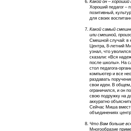
Какой он – хороший
Хороший педагог – 
позитивный, культу
для своих воспитан
Какой самый смешно
или смешной, прои
Смешной случай: в 
Центра, 8-летний Ми
узнал, что уволился
сказали: «Вся наде
после школы». На с
стол педагога-орган
компьютер и все не
раздавать поручени
свои идеи. В общем,
ограничился, и он п
свою подружку на д
аккуратно объяснить
Сейчас Миша вместе
объединениях центр
Что Вам больше вс
Многообразие приме