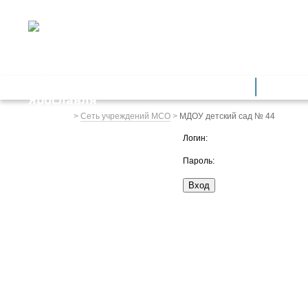
ДЕПАРТАМЕНТ ОБРАЗОВАНИЯ
мэрии города Ярославля
Дошкольное образование
Обще
Весь сайт
>
Сеть учреждений МСО
>
МДОУ детский сад № 44
Логин:
Пароль: