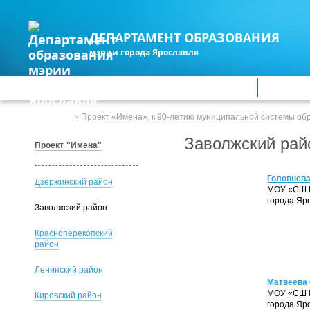
ДЕПАРТАМЕНТ ОБРАЗОВАНИЯ
мэрии города Ярославля
Дошкольное образование
Обще
Весь сайт
>
Проект «Имена», к 90-летию муниципальной системы об
Заволжский рай
Проект "Имена"
Головнев
Дзержинский район
МОУ «СШ 
города Яр
Заволжский район
Красноперекопский
район
Ленинский район
Матвеева
МОУ «СШ 
Кировский район
города Яр