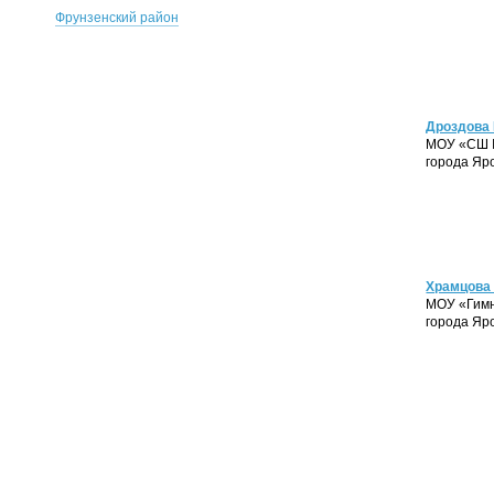
Фрунзенский район
Дроздова
МОУ «СШ 
города Яр
Храмцова
МОУ «
Гим
города Яр