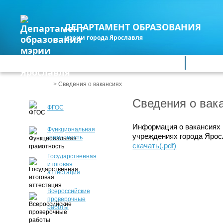
ДЕПАРТАМЕНТ ОБРАЗОВАНИЯ
мэрии города Ярославля
Дошкольное образование
Обще
Весь сайт
>
Сведения о вакансиях
Сведения о вак
ФГОС
Информация о вакансиях 
Функциональная
учреждениях города Яросл
грамотность
скачать(.pdf)
Государственная
итоговая
аттестация
Всероссийские
проверочные
работы