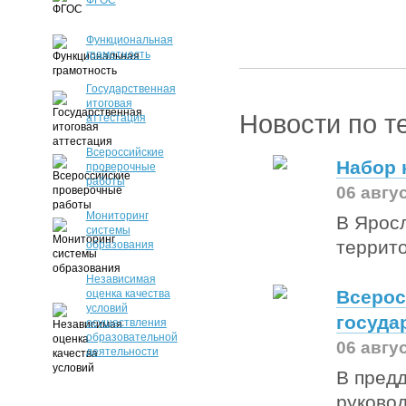
ФГОС
Функциональная
грамотность
Государственная
итоговая
Новости по т
аттестация
Всероссийские
Набор 
проверочные
работы
06 авгу
Мониторинг
В Яросл
системы
террит
образования
Независимая
Всерос
оценка качества
условий
госуда
осуществления
образовательной
06 авгу
деятельности
В предд
руковод