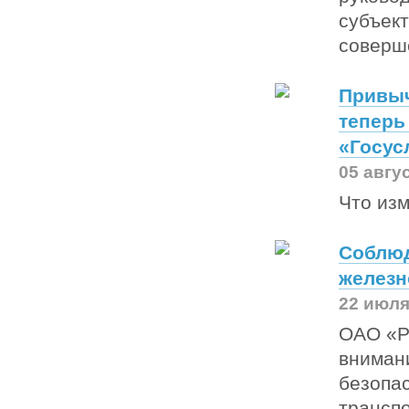
субъек
соверше
Привыч
теперь
«Госус
05 авгу
Что из
Соблюд
железн
22 июля
ОАО «Р
вниман
безопа
трансп