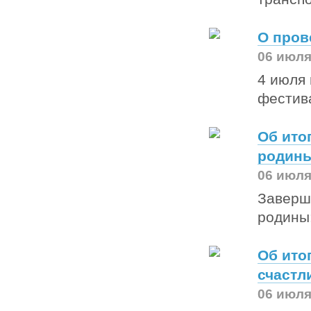
О пров
06 июля
4 июля 
фестив
Об ито
родины
06 июля
Заверш
родины:
Об ито
счастл
06 июля