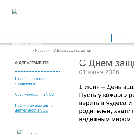
ДЕПАРТАМЕНТ ОБРАЗОВАНИЯ
мэрии города Ярославля
Дошкольное образование
Обще
Весь сайт
>
Новости
>
С Днем защиты детей!
С Днем защ
О ДЕПАРТАМЕНТЕ
01 июня 2026
Гос. общественное
управление
1 июня – День защ
Пусть у каждого р
Сеть учреждений МСО
верить в чудеса и 
Публичные доклады о
родителей, хвати
деятельности МСО
надёжным миром. 