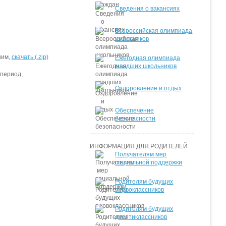
Сведения о вакансиях
Всероссийская олимпиада
школьников
шим
,
скачать (.zip)
Ежегодная олимпиада
младших школьников
период,
Оздоровление и отдых
Обеспечение
безопасности
ИНФОРМАЦИЯ ДЛЯ РОДИТЕЛЕЙ
Получателям мер
социальной поддержки
Родителям будущих
первоклассников
Родителям будущих
десятиклассников