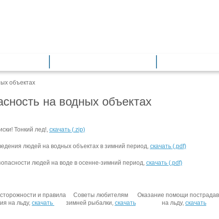
азование
Общее образование
Дополнитель
ных объектах
асность на водных объектах
ски! Тонкий лед!,
скачать (.zip)
едения людей на водных объектах в зимний период,
скачать (.pdf)
опасности людей на воде в осенне-зимний период,
скачать (.pdf)
сторожности и правила
Советы любителям
Оказание помощи пострада
ия на льду,
скачать
зимней рыбалки,
скачать
на льду,
скачать