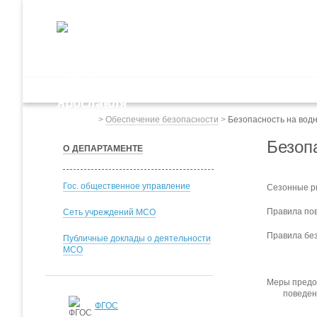
ДЕПАРТАМЕНТ ОБРАЗОВАНИЯ
мэрии города Ярославля
Дошкольное обр
Весь сайт
>
Обеспечение безопасности
>
Безопасность на вод
Безоп
О ДЕПАРТАМЕНТЕ
Гос. общественное управление
Сезонные ри
Правила пов
Сеть учреждений МСО
Правила без
Публичные доклады о деятельности
МСО
Меры предо
поведен
ФГОС